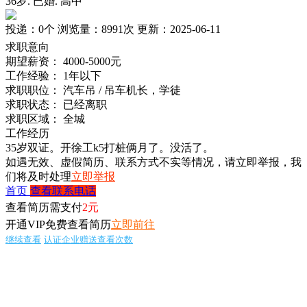
36岁
.
已婚
.
高中
投递：
0个
浏览量：
8991次
更新：
2025-06-11
求职意向
期望薪资：
4000-5000元
工作经验：
1年以下
求职职位：
汽车吊 / 吊车机长，学徒
求职状态：
已经离职
求职区域：
全城
工作经历
35岁双证。开徐工k5打桩俩月了。没活了。
如遇无效、虚假简历、联系方式不实等情况，请立即举报，我
们将及时处理
立即举报
首页
查看联系电话
查看简历需支付
2元
开通VIP免费查看简历
立即前往
继续查看
认证企业赠送查看次数