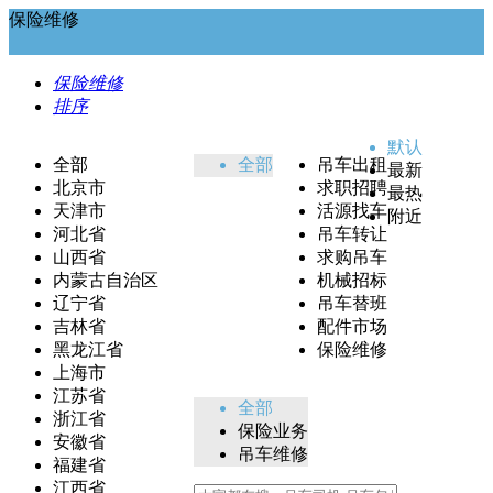
保险维修
保险维修
排序
默认
全部
全部
吊车出租
最新
北京市
求职招聘
最热
天津市
活源找车
附近
河北省
吊车转让
山西省
求购吊车
内蒙古自治区
机械招标
辽宁省
吊车替班
吉林省
配件市场
黑龙江省
保险维修
上海市
江苏省
全部
浙江省
保险业务
安徽省
吊车维修
福建省
江西省