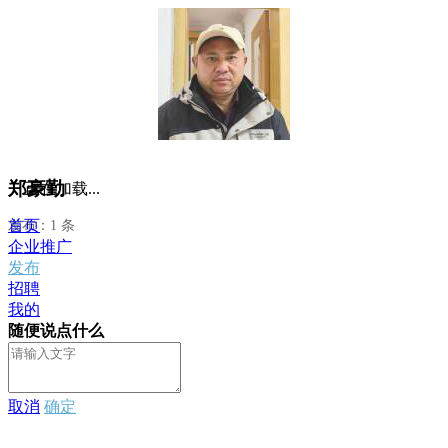
郑豪勤
正在加载...
首页
发布：1 条
企业推广
发布
招聘
我的
随便说点什么
取消
确定