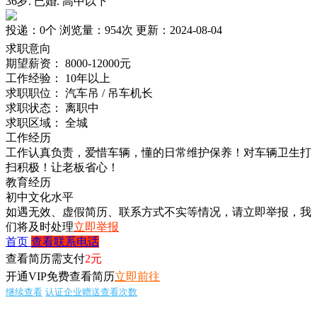
36岁
.
已婚
.
高中以下
投递：
0个
浏览量：
954次
更新：
2024-08-04
求职意向
期望薪资：
8000-12000元
工作经验：
10年以上
求职职位：
汽车吊 / 吊车机长
求职状态：
离职中
求职区域：
全城
工作经历
工作认真负责，爱惜车辆，懂的日常维护保养！对车辆卫生打
扫积极！让老板省心！
教育经历
初中文化水平
如遇无效、虚假简历、联系方式不实等情况，请立即举报，我
们将及时处理
立即举报
首页
查看联系电话
查看简历需支付
2元
开通VIP免费查看简历
立即前往
继续查看
认证企业赠送查看次数