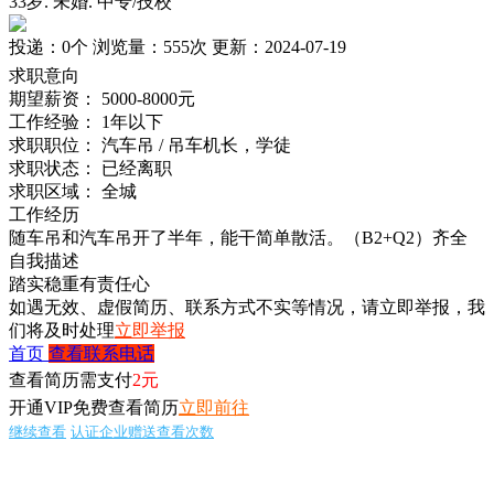
33岁
.
未婚
.
中专/技校
投递：
0个
浏览量：
555次
更新：
2024-07-19
求职意向
期望薪资：
5000-8000元
工作经验：
1年以下
求职职位：
汽车吊 / 吊车机长，学徒
求职状态：
已经离职
求职区域：
全城
工作经历
随车吊和汽车吊开了半年，能干简单散活。（B2+Q2）齐全
自我描述
踏实稳重有责任心
如遇无效、虚假简历、联系方式不实等情况，请立即举报，我
们将及时处理
立即举报
首页
查看联系电话
查看简历需支付
2元
开通VIP免费查看简历
立即前往
继续查看
认证企业赠送查看次数