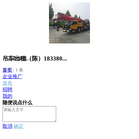
吊车出租（陈）183380...
正在加载...
首页
发布：1 条
企业推广
发布
招聘
我的
随便说点什么
取消
确定