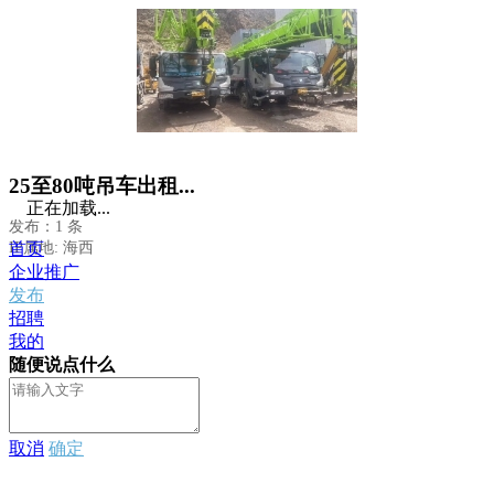
25至80吨吊车出租...
正在加载...
发布：1 条
IP属地: 海西
首页
企业推广
发布
招聘
我的
随便说点什么
取消
确定